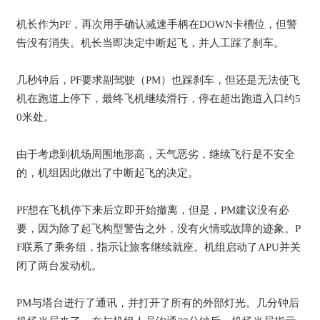
机长作为PF，再次用手确认减速手柄在DOWN卡槽位，但警
告没有消失。机长当即决定中断起飞，并人工踩了刹车。
几秒钟后，PF要求副驾驶（PM）也踩刹车，但还是无法使飞
机在跑道上停下，最终飞机继续滑行，停在超出跑道入口约5
0米处。
由于考虑到机场周围地形高，天气恶劣，继续飞行是不安全
的，机组因此做出了中断起飞的决定。
PF想在飞机停下来后立即开始撤离，但是，PM建议没有必
要，因为除了起飞构型警告之外，没有火情或故障的迹象。P
F联系了乘务组，指示让旅客继续就座。机组启动了APU并关
闭了两台发动机。
PM与塔台进行了通讯，并打开了所有的外部灯光。几分钟后