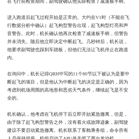
在飞行前检查期间，副驾驶确认他实际检查了减速板手柄。
进入跑道后起飞过程开始是正常的。大约在V1时（不能在飞
行数据分析中确认）起飞构型警告出现，起飞构型灯亮和声
音警告。此时，机长确认他再次检查了减速板手柄，但警告
并未消失。随后他立即决定中断起飞。几秒钟后，机长说，
他要求副驾驶也踩刹车踏板，但他们无法让飞机停止在跑道
内。
在询问中，机长记得QRH中写的11个80节以下被认为是要中
断起飞的项目，但是他认为中断起飞的决定是正确的，因为
考虑到机场周围的高地形和恶劣天气条件，继续起飞是不安
全的。
机长确认，他考虑在飞机停下后立即开始紧急撤离，但是，
由于除了起飞构型警告之外，没有着火或故障迹象，副驾驶
建议不要启动紧急撤离。机长联系了客舱乘务组，命令所有
人员保持就座。机组启动了APU并关闭了两台发动机。