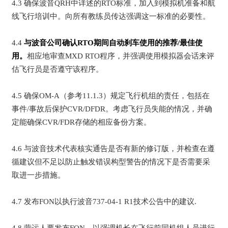
4.3 确保波音QRH中详述的RTO标准，加入到模拟机准备和航
线飞行培训中。向所有教练员传达强调这一标准的必要性。
4.4
与波音公司确认RTO期间自动刹车使用的推荐/最佳使
用。
相应地审查MXD RTO程序，并强调使用模拟器会话来评
估飞行员是否遵守该程序。
4.5 确保OM-A（参考11.1.3）规定飞行机组的责任，包括在
事件/事故后保护CVR/DFDR。考虑飞行员失能的情况，并确
定能确保CVR/FDR存储的相应备份方案。
4.6 与波音技术代表核实通告是否有新的修订版，并检查在遵
循建议但不足以防止触发错误构型警告的情况下是否需要采
取进一步措施。
4.7 发布FON以执行波音737-04-1 R1技术公告中的建议.
4.8 营运人要发布FON，以强调机长在飞行前同机组人员进行