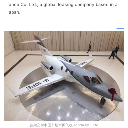
ance Co. Ltd., a global leasing company based in J
apan.
首架交付中国市场本田飞机HondaJet Elite