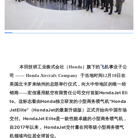
本田技研工业株式会社（
Honda）旗下的
飞机
事业子公
司 —— Honda Aircraft Company 于当地时间12月10日在
美国北卡罗来纳州的总部举行仪式
，向大中华地区的唯一经
HondaJet Eli
销商——宏信通用航空有限责任公
司交付首架
te
Honda
Honda
。
这标志着由
独立研发的小型商务喷气机“
JetElite
HondaJet
”（
的最新升级版）正式开始向中国市场
HondaJet Elite
交付。
是一款性能卓越的小型商务喷气机，
2017
HondaJet
自
年以来，
交付量在同等级小型商务喷气
机领域均位居全球首位。