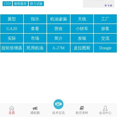
C919
极限载荷
静力试验
翼型
指示
机油渗漏
天线
工厂
GA20
查看
营收
小轿车
游客
实际
市场
简介
发喘
交流
扭矩倍增器
民用机场
A-27M
皮拉图斯
Dongle
PC-12
主页
通航圈
技术交流
航空资料
会员中心