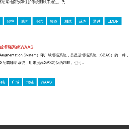
达驱动泵地面故障保护系统测试不通过。为..
保护
地面
小结
故障
测试
系统
通过
EMDP
广域增强系统WAAS
rea Augmentation System）即广域增强系统，是星基增强系统（SBA
S配套辅助系统，用来提高GPS定位的精度。也可..
小结
广域
增强
WAAS