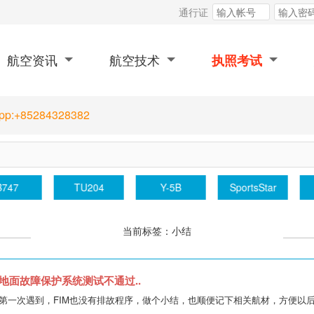
通行证
航空资讯
航空技术
执照考试
App:+85284328382
B747
TU204
Y-5B
SportsStar
当前标签：小结
地面故障保护系统测试不通过..
一次遇到，FIM也没有排故程序，做个小结，也顺便记下相关航材，方便以后反查用。