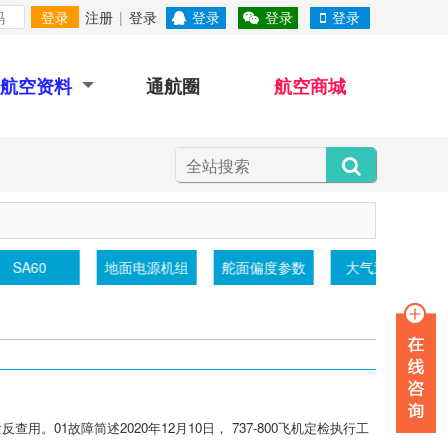
登录
注册
|
登录
登录
登录
登录
航空资料
通航圈
航空商城
SA60
地面电源机组
舵面偏度参数
大气透射仪
01故障简述2020年12月10日， 737-800飞机定检执行工