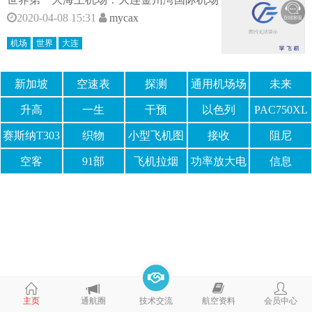
2020-04-08 15:31
mycax
机场
世界
大连
新加坡
空速表
探测
通用机场场
未来
址
升高
一生
干预
以色列
PAC750XL
赛斯纳T303
织物
小型飞机图
接收
阻尼
片
空客
91部
飞机拉烟
功率放大电
信息
路
主页
通航圈
技术交流
航空资料
会员中心