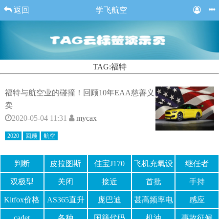
返回
学飞航空
TAG:福特
福特与航空业的碰撞！回顾10年EAA慈善义
卖
2020-05-04 11:31
mycax
2020
回顾
航空
判断
皮拉图斯
佳宝J170
飞机充氧设
继任者
PC-12
备
双极型
关闭
接近
首批
手持
Kitfox价格
AS365直升
庞巴迪
甚高频率电
感应
机
Bombardier
台
cadet
各种
国籍代码
机油
事故征候