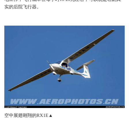
实的后院飞行器。
空中展翅翱翔的RX1E▲