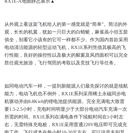
RX1E-A
地面静态展示▲
从外观上看这架
飞机
给人的第一感觉就是“简单”。
简洁的外
观，长长的机翼，犹如一只巨大的白蜻蜓，麻雀虽小但五脏
俱全，别看它小该有的它可一样都不少。
作为国内首款采用
电动清洁能源的轻型运动飞机，RX1E系列凭借其极高的飞
行性能，良好的操控性以及极大的舷窗及风挡面积可以完全
胜任观光旅游，飞行驾照的考取以及竞技飞行等任务。
如同电动汽车一样，一提到新能源人们最先探讨的就是续航
能力，电动飞机也不例外，RX1E系列采用稀土永磁同步电
机驱动并由8.8Kwh的锂电池提供能源。
完全充满电大致需
要1.5-2.5小时，充电时间明显少于大部分电动汽车充满一次
所需的时间。
RX1E系列在满电条件下续航时间在1小时左
右，无需特殊充电桩，RX1E采用普通220V电压即可完成充
电工作，飞行成本在每小时10-20元左右，可以说是名副其