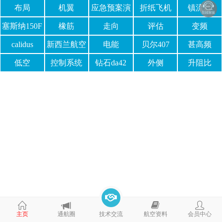
布局
机翼
应急预案演
折纸飞机
镇流器
练
塞斯纳150F
橡筋
走向
评估
变频
calidus
新西兰航空
电能
贝尔407
甚高频
低空
控制系统
钻石da42
外侧
升阻比
主页
通航圈
技术交流
航空资料
会员中心