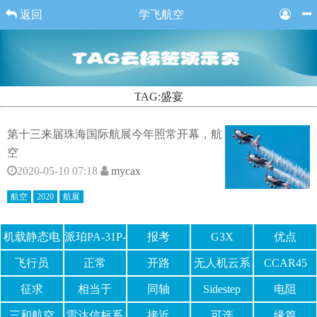
返回
学飞航空
TAG:盛宴
第十三来届珠海国际航展今年照常开幕，航
空
2020-05-10 07:18
mycax
航空
2020
航展
机载静态电
派珀PA-31P-
报考
G3X
优点
源
350
飞行员
正常
开路
无人机云系
CCAR45
统
征求
相当于
同轴
Sidestep
电阻
三和航空
雷达信标系
接近
可选
缘篇