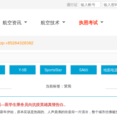
通行证
航空资讯
航空技术
执照考试
App:+85284328382
B747
TU204
Y-5B
SportsStar
当前标签：荣焉
焉—医学生乘务员向抗疫英雄真情告白..
凡，新年伊始，原本应该是热闹的、人声鼎沸的街道却一片清冷，整个城市仿佛