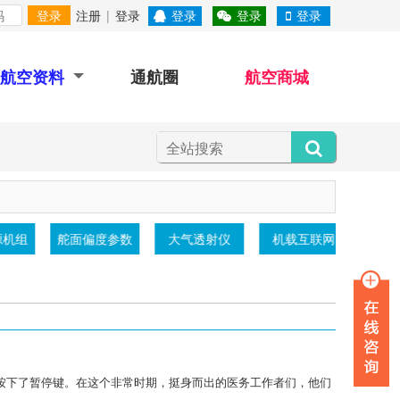
登录
注册
|
登录
登录
登录
登录
航空资料
通航圈
航空商城
SA60
地面电源机组
舵面偏度参数
大气透射仪
被按下了暂停键。在这个非常时期，挺身而出的医务工作者们，他们