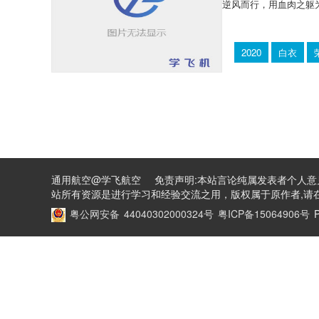
逆风而行，用血肉之躯为
2020
白衣
通用航空@学飞航空 免责声明:本站言论纯属发表者个人意
站所有资源是进行学习和经验交流之用，版权属于原作者,请在
粤公网安备 44040302000324号
粤ICP备15064906号
P