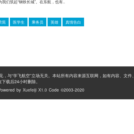
我们筑起“钢铁长城”。在东航，也有..
荣焉
医学生
乘务员
英雄
真情告白
见，与“学飞航空”立场无关。本站所有内容来源互联网，如有内容、文件
下载后24小时删除。
owered by
Xuefeiji X1.0
Code ©2003-2020