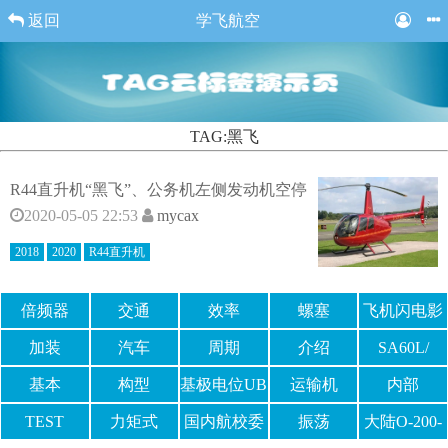
返回
学飞航空
TAG:黑飞
R44直升机“黑飞”、公务机左侧发动机空停
2020-05-05 22:53
mycax
2018
2020
R44直升机
倍频器
交通
效率
螺塞
飞机闪电影
响
加装
汽车
周期
介绍
SA60L/
基本
构型
基极电位UB
运输机
内部
TEST
力矩式
国内航校委
振荡
大陆O-200-