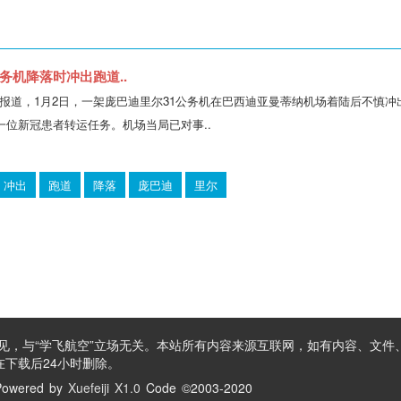
务机降落时冲出跑道..
媒报道，1月2日，一架庞巴迪里尔31公务机在巴西迪亚曼蒂纳机场着陆后不慎
一位新冠患者转运任务。机场当局已对事..
冲出
跑道
降落
庞巴迪
里尔
见，与“学飞航空”立场无关。本站所有内容来源互联网，如有内容、文件
下载后24小时删除。
owered by
Xuefeiji X1.0
Code ©2003-2020