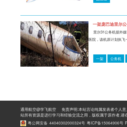
一架庞巴迪里尔公
里尔31公务机据外
医院，该机原计划执飞
一架
公务机
通用航空@学飞航空 免责声明:本站言论纯属发表者个人意
站所有资源是进行学习和经验交流之用，版权属于原作者,请在
粤公网安备 44040302000324号
粤ICP备15064906号
P