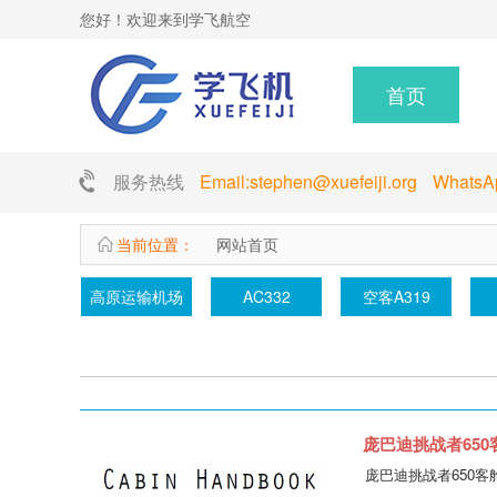
您好！欢迎来到学飞航空
首页
服务热线
Email:stephen@xuefeiji.org Whats
当前位置：
网站首页
高原运输机场
AC332
空客A319
庞巴迪挑战者650客舱手
庞巴迪挑战者650客舱手册