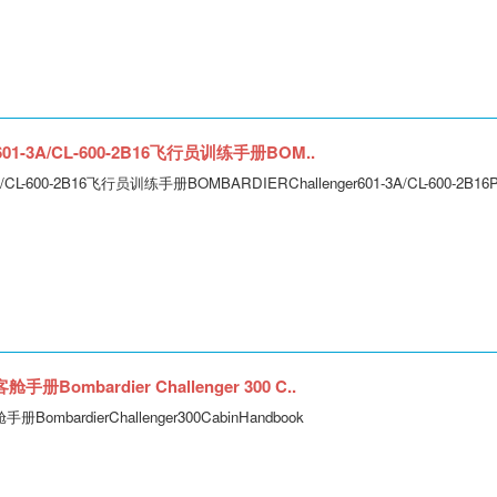
1-3A/CL-600-2B16飞行员训练手册BOM..
-600-2B16飞行员训练手册BOMBARDIERChallenger601-3A/CL-600-2B16Pilot
Bombardier Challenger 300 C..
ombardierChallenger300CabinHandbook