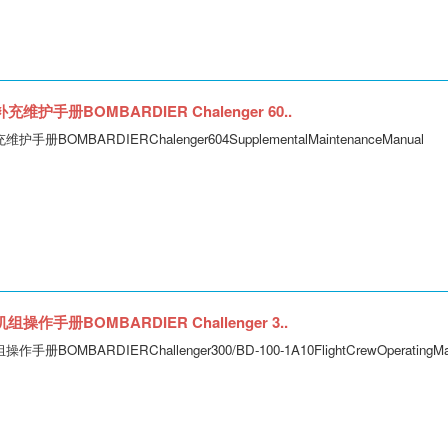
维护手册BOMBARDIER Chalenger 60..
册BOMBARDIERChalenger604SupplementalMaintenanceManual
操作手册BOMBARDIER Challenger 3..
BOMBARDIERChallenger300/BD-100-1A10FlightCrewOperatingMa