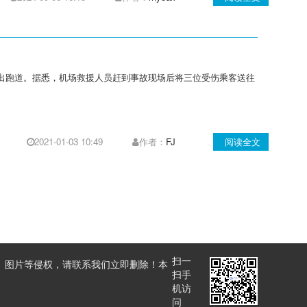
冲出跑道。据悉，机场救援人员赶到事故现场后将三位受伤乘客送往
2021-01-03 10:49
作者：
FJ
阅读全文
扫一
、图片等侵权，请联系我们立即删除！本
扫手
机访
问