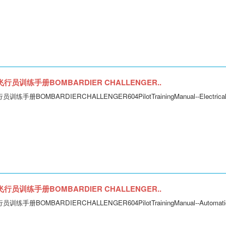
行员训练手册BOMBARDIER CHALLENGER..
手册BOMBARDIERCHALLENGER604PilotTrainingManual--Electrica
行员训练手册BOMBARDIER CHALLENGER..
册BOMBARDIERCHALLENGER604PilotTrainingManual--AutomaticFli