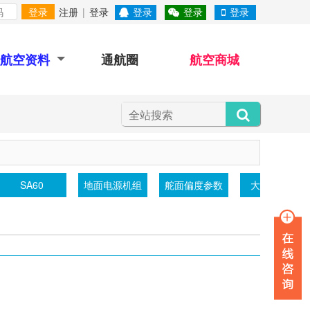
登录
注册
|
登录
登录
登录
登录
航空资料
通航圈
航空商城
SA60
地面电源机组
舵面偏度参数
大气透射仪