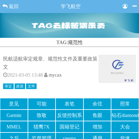
返回
学飞航空
TAG:规范性
民航适航审定规章、规范性文件及重要政策
文
2021-03-05 13:48
mycax
审定
政策
文件
意见
可能
表笔
余弦
照常
Garmin
致敬
反馈控制系
鱼眼
钻石diamond
统
MMEL
猎鹰7X
国籍登记
增加
大会
之后
监督管理
cessna
通用
怠速