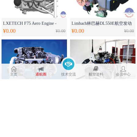
LXETECH F75 Aero Engine -
Limbach林巴赫DL550E航空发动
¥0.00
¥0.00
100HP辽翔动⼒航空发动机-
¥0.00
机 -37KW(50HP)
¥0.00
reference Rotax912ULS
主页
通航圈
技术交流
航空资料
会员中心
CA510I Zonsen Aero Injection
实训室建设--发动机及螺旋桨测
¥210000.00
¥0.00
Engine -108HP 宗申动力航空发动
¥210000.00
试台架、发动机及零部件维修操
¥0.00
机电喷版
作台