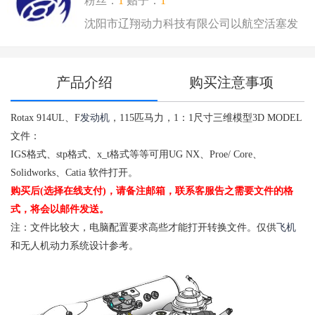
粉丝：
1
贴子：
1
沈阳市辽翔动⼒科技有限公司以航空活塞发
动机技术研发..
产品介绍
购买注意事项
Rotax 914UL、F
发动机
，115匹马力，1：1尺寸三维模型3D MODEL
本
文件：
无
IGS格式、stp格式、x_t格式等等可用UG NX、Proe/ Core、
疑
Solidworks、Catia 软件打开。
购买后(选择在线支付)，请备注邮箱，
联系客服
告之需要文件的格
式，将会以邮件发送。
注：文件比较大，电脑配置要求高些才能打开转换文件。仅供
飞机
和无人机动力系统设计参考。