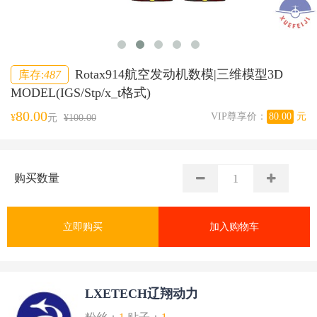
Rotax914航空发动机数模|三维模型3D
库存:
487
MODEL(IGS/Stp/x_t格式)
80.00
VIP尊享价：
80.00
元
¥
元
¥100.00
购买数量
立即购买
加入购物车
LXETECH辽翔动⼒