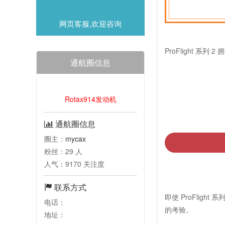
网页客服,欢迎咨询
ProFlight 
通航圈信息
Rotax914发动机
通航圈信息
圈主：
mycax
粉丝：29 人
人气：9170 关注度
联系方式
即使 ProFligh
电话：
的考验。
地址：