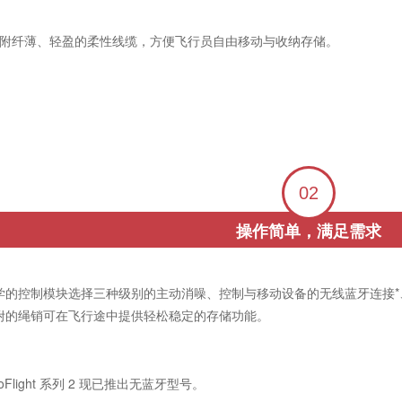
系列 2 随附纤薄、轻盈的柔性线缆，方便飞行员自由移动与收纳存储。
02
操作简单，满足需求
的控制模块选择三种级别的主动消噪、控制与移动设备的无线蓝牙连接*、音频系统
附的绳销可在飞行途中提供轻松稳定的存储功能。
Flight 系列 2 现已推出无蓝牙型号。