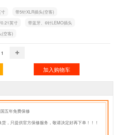
英寸
带5针XLR插头(空客)
0.21英寸
带蓝牙、6针LEMO插头
(空客)
加入购物车
全国五年免费保修
换货，只提供官方保修服务，敬请决定好再下单！！！