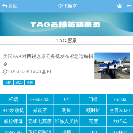
返回
学飞航空
TAG:愿景
美国FAA对西锐愿景公务机发布紧急适航指
令
2020-03-08 14:40
FJ
适航
2020
美国
杆端
cessna208
10年
门槛
Honda
914发动机
减震座
测量
顺时针
空客A320
螺栓螺母
无线电高度
维修人员执
亮度
力矩式
表
照
Rotax582
飞机窄跑道
指摘
100
Bell407