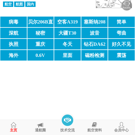
航空
航图
国内
病毒
贝尔206B直
空客A319
塞斯纳208
简单
升机
深航
秘密
大疆T30
波音
弯曲
737MAX
执照
重庆
冬天
钻石DA62
好久不见
海外
0.6V
里面
磁粉检测
震荡
主页
通航圈
技术交流
航空资料
会员中心