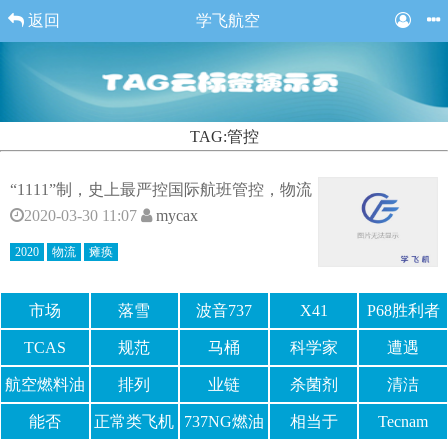
返回
学飞航空
TAG:管控
“1111”制，史上最严控国际航班管控，物流
2020-03-30 11:07
mycax
2020
物流
瘫痪
市场
落雪
波音737
X41
P68胜利者
TCAS
规范
马桶
科学家
遭遇
航空燃料油
排列
业链
杀菌剂
清洁
库
能否
正常类飞机
737NG燃油
相当于
Tecnam