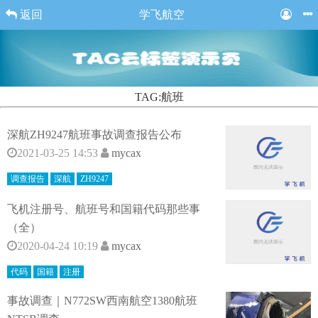
返回
学飞航空
TAG:航班
深航ZH9247航班事故调查报告公布
2021-03-25 14:53
mycax
调查报告
深航
ZH9247
飞机注册号、航班号和国籍代码那些事
（全）
2020-04-24 10:19
mycax
代码
国籍
注册
事故调查｜N772SW西南航空1380航班