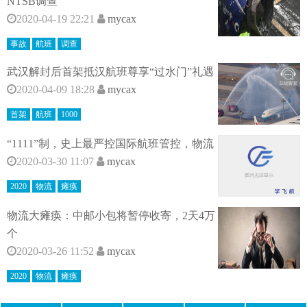
NTSB调查
2020-04-19 22:21
mycax
事故
航班
调查
武汉解封后首架抵汉航班尊享“过水门”礼遇
2020-04-09 18:28
mycax
首架
航班
1000
“1111”制，史上最严控国际航班管控，物流
2020-03-30 11:07
mycax
2020
物流
瘫痪
物流大瘫痪：中邮小包将暂停收寄，2天4万
个
2020-03-26 11:52
mycax
2020
物流
瘫痪