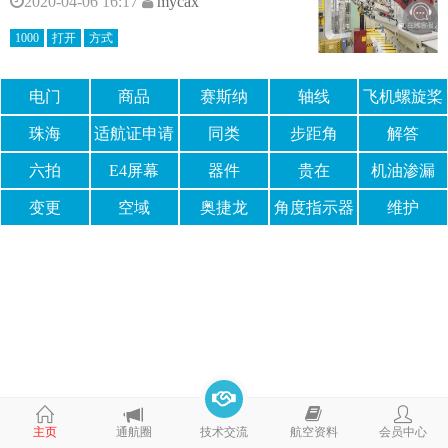
2020-04-06 16:17
mycax
1000
打开
方式
电门
商品
赛斯纳
轴线
飞机螺旋桨
A150K
珠海
适航证申请
同类
步距角
解答
书
六拍
E4屏幕
器件
贵在
机油渗漏
变更
空域
奥捷龙
角度指示器
维护
主页
通航圈
技术交流
航空资料
会员中心