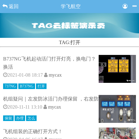
返回
学飞航空
TAG:打开
B737NG飞机起动活门打开灯亮，换电门？
换活
2021-01-08 18:17
mycax
737NG
B737NG
打开
机组疑问｜左发防冰活门办理保留 ，右发防
2020-11-11 13:10
mycax
保留
办理
怎么
飞机组装的正确打开方式！