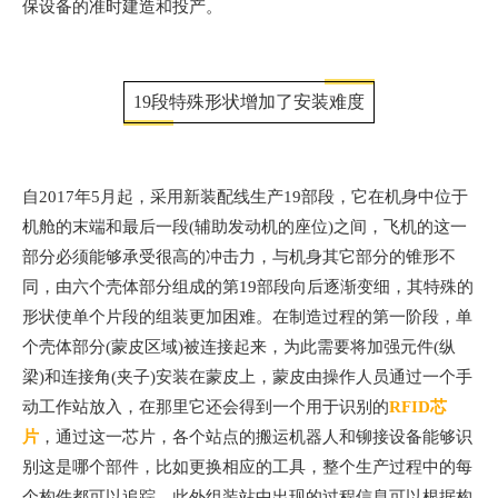
保设备的准时建造和投产。
19段特殊形状增加了安装难度
自2017年5月起，采用新装配线生产19部段，它在机身中位于
机舱的末端和最后一段(辅助发动机的座位)之间，飞机的这一
部分必须能够承受很高的冲击力，与机身其它部分的锥形不
同，由六个壳体部分组成的第19部段向后逐渐变细，其特殊的
形状使单个片段的组装更加困难。在制造过程的第一阶段，单
个壳体部分(蒙皮区域)被连接起来，为此需要将加强元件(纵
梁)和连接角(夹子)安装在蒙皮上，蒙皮由操作人员通过一个手
动工作站放入，在那里它还会得到一个用于识别的
RFID芯
片
，通过这一芯片，各个站点的搬运机器人和铆接设备能够识
别这是哪个部件，比如更换相应的工具，整个生产过程中的每
个构件都可以追踪，此外组装站中出现的过程信息可以根据构