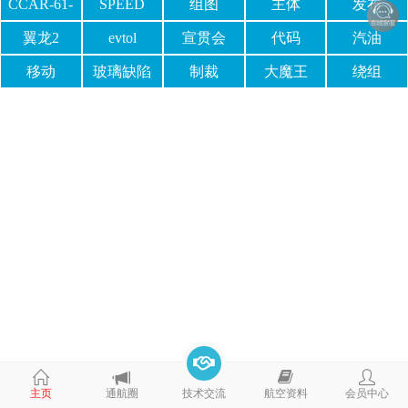
CCAR-61-
SPEED
组图
主体
发布
R5
翼龙2
evtol
宣贯会
代码
汽油
移动
玻璃缺陷
制裁
大魔王
绕组
主页
通航圈
技术交流
航空资料
会员中心