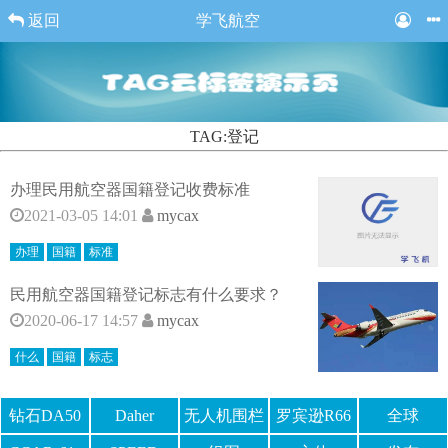
返回
学飞航空
TAG:登记
办理民用航空器国籍登记收费标准
2021-03-05 14:01
mycax
办理
国籍
标准
民用航空器国籍登记标志有什么要求？
2020-06-17 14:57
mycax
什么
国籍
标志
钻石DA50
Daher
无人机围栏
罗宾逊R66
全球