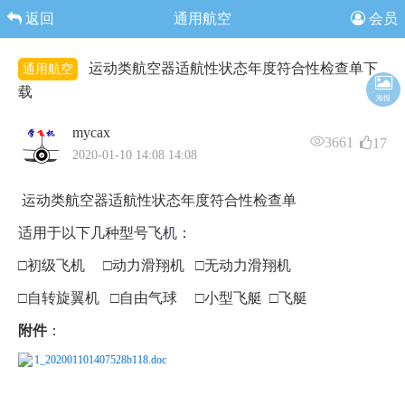
返回
通用航空
会员
运动类航空器适航性状态年度符合性检查单下
通用航空
载
海报
mycax
3661
17
2020-01-10 14:08 14:08
运动类航空器适航性状态年度符合性检查单
适用于以下几种型号
飞机
：
□初级飞机 □动力滑翔机 □无动力滑翔机
□自转旋翼机 □自由气球 □小型飞艇 □飞艇
附件
：
1_202001101407528b118.doc