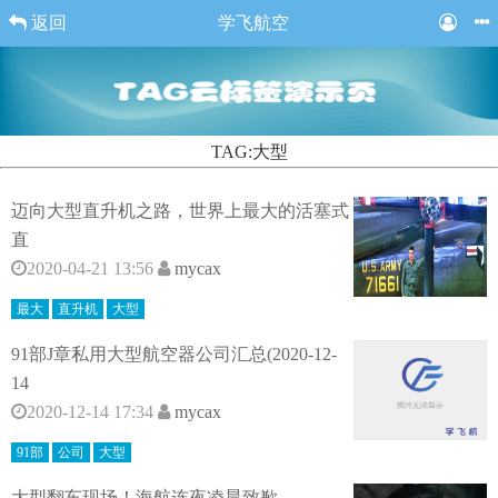
返回
学飞航空
TAG:大型
迈向大型直升机之路，世界上最大的活塞式
直
2020-04-21 13:56
mycax
最大
直升机
大型
91部J章私用大型航空器公司汇总(2020-12-
14
2020-12-14 17:34
mycax
91部
公司
大型
大型翻车现场！海航连夜凌晨致歉