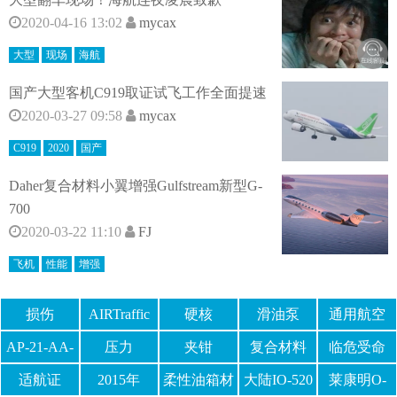
2020-04-16 13:02
mycax
大型
现场
海航
国产大型客机C919取证试飞工作全面提速
2020-03-27 09:58
mycax
C919
2020
国产
Daher复合材料小翼增强Gulfstream新型G-
700
2020-03-22 11:10
FJ
飞机
性能
增强
损伤
AIRTraffic
硬核
滑油泵
通用航空
AP-21-AA-
压力
夹钳
复合材料
临危受命
2022-71
适航证
2015年
柔性油箱材
大陆IO-520
莱康明O-