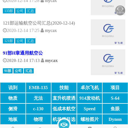
2020-12-14 17:28
mycax
135部
公司
汇总
121部运输航空公司汇总(2020-12-14)
2020-12-14 17:25
mycax
121部
公司
汇总
91部H章通用航空公
2020-12-14 17:13
mycax
91部
公司
汇总
说到
EMB-135
技能
卓尔飞机
项目
JA600
物质
无法
直升机喷洒
914发动机
S-64
侧滑
c-130
低成本航空
Speed
鱼眼
地板
物理
机场项目选
螺栓图片
Dynon