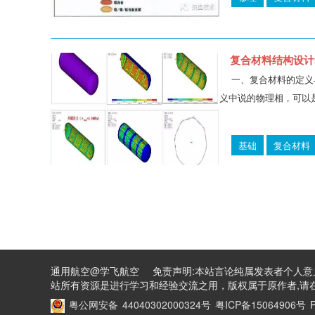
复合材料结构设计
一、复合材料的定义
义中说的物理相，可以是
基础
复合材料
通用航空@学飞航空 免责声明:本站言论纯属发表者个人意
站所有资源是进行学习和经验交流之用，版权属于原作者,请在
粤公网安备 44040302000324号
粤ICP备15064906号
P