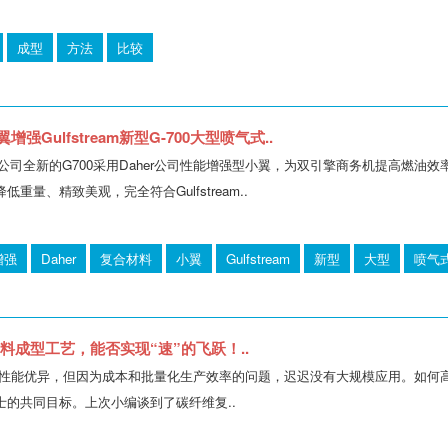
成型
方法
比较
增强Gulfstream新型G-700大型喷气式..
航空航天公司全新的G700采用Daher公司性能增强型小翼，为双引擎商务机提高燃
重量、精致美观，完全符合Gulfstream..
增强
Daher
复合材料
小翼
Gulfstream
新型
大型
喷气
料成型工艺，能否实现“速”的飞跃！..
性能优异，但因为成本和批量化生产效率的问题，迟迟没有大规模应用。如何
士的共同目标。上次小编谈到了碳纤维复..