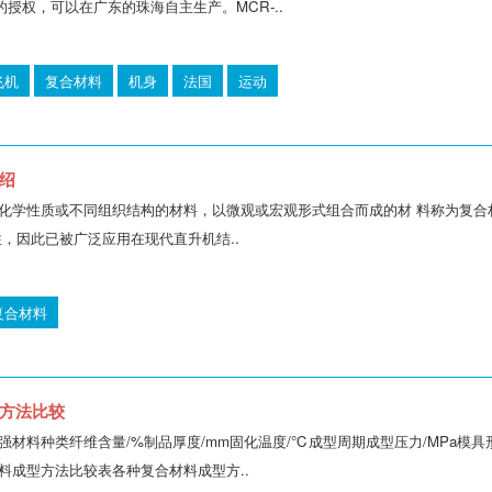
授权，可以在广东的珠海自主生产。MCR-..
飞机
复合材料
机身
法国
运动
绍
化学性质或不同组织结构的材料，以微观或宏观形式组合而成的材 料称为复合
性，因此已被广泛应用在现代直升机结..
复合材料
方法比较
强材料种类纤维含量/%制品厚度/mm固化温度/℃成型周期成型压力/MPa模
料成型方法比较表各种复合材料成型方..