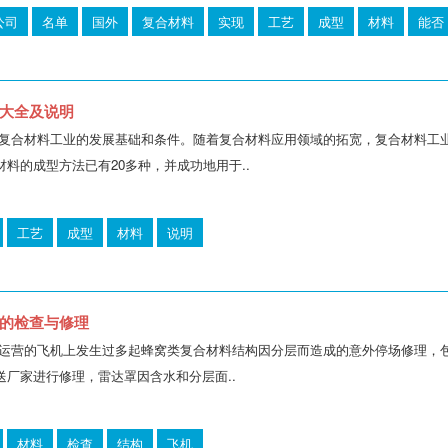
公司
名单
国外
复合材料
实现
工艺
成型
材料
能否
大全及说明
复合材料工业的发展基础和条件。随着复合材料应用领域的拓宽，复合材料工
料的成型方法已有20多种，并成功地用于..
工艺
成型
材料
说明
的检查与修理
运营的飞机上发生过多起蜂窝类复合材料结构因分层而造成的意外停场修理，
送厂家进行修理，雷达罩因含水和分层面..
材料
检查
结构
飞机