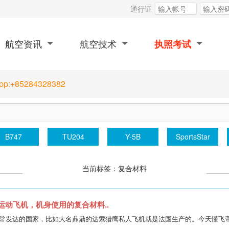
通行证
航空资讯
航空技术
执照考试
App:+85284328382
B747
TU204
Y-5B
SportsStar
当前标签：复合材料
型运动飞机，机身使用的复合材料..
常发达的国家，比如大名鼎鼎的达索猎鹰私人飞机就是法国生产的。今天懂飞帝