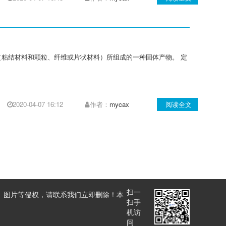
（粘结材料和颗粒、纤维或片状材料）所组成的一种固体产物。 定
2020-04-07 16:12
作者：
mycax
阅读全文
扫一
、图片等侵权，请联系我们立即删除！本
扫手
机访
问