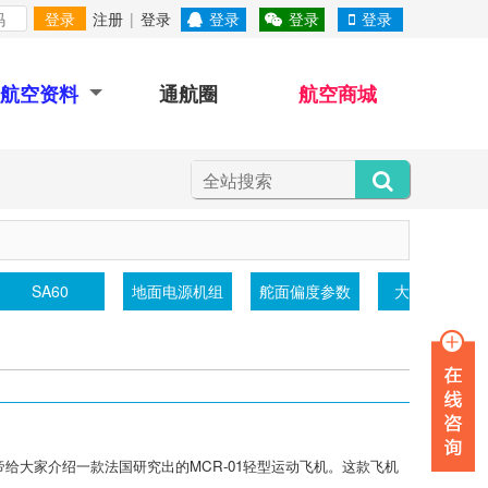
登录
注册
|
登录
登录
登录
登录
航空资料
通航圈
航空商城
SA60
地面电源机组
舵面偏度参数
大气透射仪
给大家介绍一款法国研究出的MCR-01轻型运动飞机。这款飞机