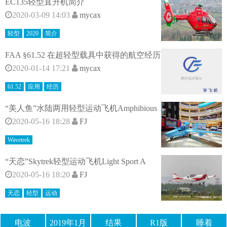
EC135轻型直升机简介
2020-03-09 14:03
mycax
轻型
2020
简介
FAA §61.52 在超轻型载具中获得的航空经历
2020-01-14 17:21
mycax
61.52
应用
经历
“美人鱼”水陆两用轻型运动飞机Amphibious
2020-05-16 18:28
FJ
Wavetrek
“天恋”Skytrek轻型运动飞机Light Sport A
2020-05-16 18:20
FJ
天恋
轻型
运动
电波
2019年1月
结果
R1版
睡着