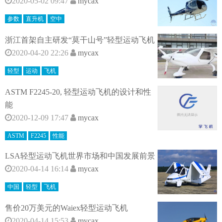
2020-05-02 09:47
mycax
参数
直升机
空中
浙江首架自主研发“莫干山号”轻型运动飞机
2020-04-20 22:26
mycax
轻型
运动
飞机
ASTM F2245-20, 轻型运动飞机的设计和性
能
2020-12-09 17:47
mycax
ASTM
F2245
性能
LSA轻型运动飞机世界市场和中国发展前景
2020-04-14 16:14
mycax
中国
轻型
飞机
售价20万美元的Waiex轻型运动飞机
2020-04-14 15:53
mycax