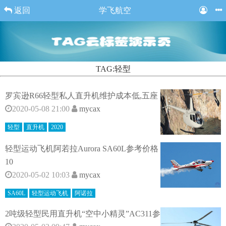
返回
学飞航空
TAG:轻型
罗宾逊R66轻型私人直升机维护成本低,五座
2020-05-08 21:00
mycax
轻型
直升机
2020
轻型运动飞机阿若拉Aurora SA60L参考价格
10
2020-05-02 10:03
mycax
SA60L
轻型运动飞机
阿诺拉
2吨级轻型民用直升机“空中小精灵”AC311参