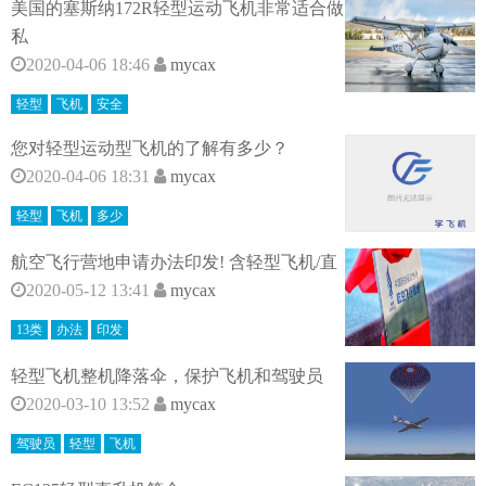
美国的塞斯纳172R轻型运动飞机非常适合做
私
2020-04-06 18:46
mycax
轻型
飞机
安全
您对轻型运动型飞机的了解有多少？
2020-04-06 18:31
mycax
轻型
飞机
多少
航空飞行营地申请办法印发! 含轻型飞机/直
2020-05-12 13:41
mycax
13类
办法
印发
轻型飞机整机降落伞，保护飞机和驾驶员
2020-03-10 13:52
mycax
驾驶员
轻型
飞机