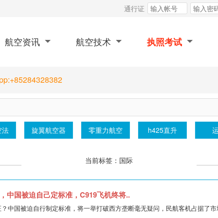
通行证
航空资讯
航空技术
执照考试
App:+85284328382
KLA-100
铸铁平台
辽翔动⼒
螺旋桨测试
当前标签：国际
中国被迫自己定标准，C919飞机终将..
航证？中国被迫自行制定标准，将一举打破西方垄断毫无疑问，民航客机占据了