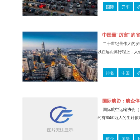
国际
开车
中国最“厉害”的省
二十世纪最伟大的发
以在远距离行程上，人
排名
中国
国际航协：航企停
国际航空运输协会（
约有6550万人的生计
航企
国际
1