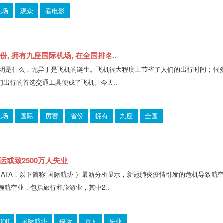
机场
观众
看电影
份, 拥有九座国际机场, 在全国排名..
明是什么，无异于是飞机的诞生。飞机很大程度上节省了人们的出行时间；很
们出行的首选交通工具便成了飞机。今天..
机场
国际
厉害
省份
拥有
九座
全国
运或致2500万人失业
IATA，以下简称“国际航协”）最新分析显示，新冠肺炎疫情引发的危机导致航空
依赖航空业，包括旅行和旅游业，其中2..
000
国际航协
停运
万人
失业