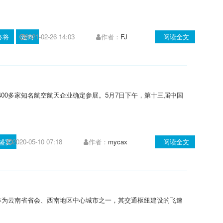
终将
走向
2021-02-26 14:03
作者：
FJ
阅读全文
400多家知名航空航天企业确定参展。5月7日下午，第十三届中国
盛宴
2020-05-10 07:18
作者：
mycax
阅读全文
，作为云南省省会、西南地区中心城市之一，其交通枢纽建设的飞速