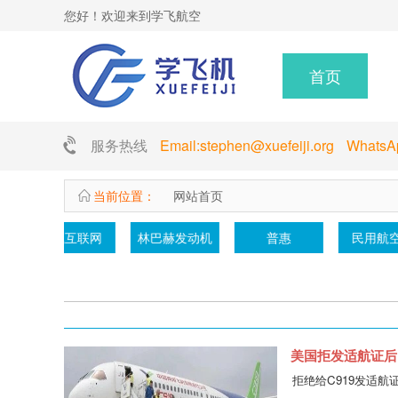
您好！欢迎来到学飞航空
首页
服务热线
Email:stephen@xuefeiji.org Whats
当前位置：
网站首页
Y12
丰羽顺途
WJ6发动机
江西直升机
美国拒发适航证后，
拒绝给C919发适