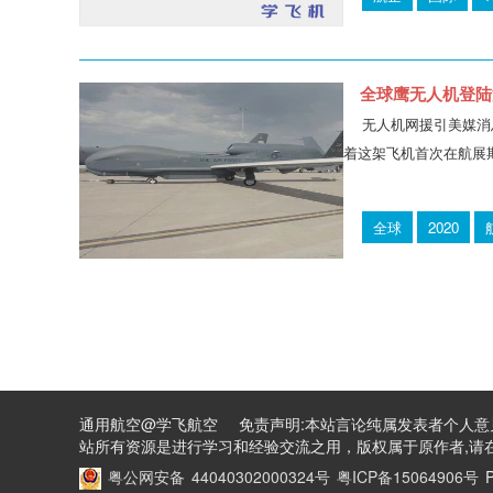
全球鹰无人机登陆
无人机网援引美媒消息
着这架飞机首次在航展
全球
2020
通用航空@学飞航空 免责声明:本站言论纯属发表者个人意
站所有资源是进行学习和经验交流之用，版权属于原作者,请在
粤公网安备 44040302000324号
粤ICP备15064906号
P