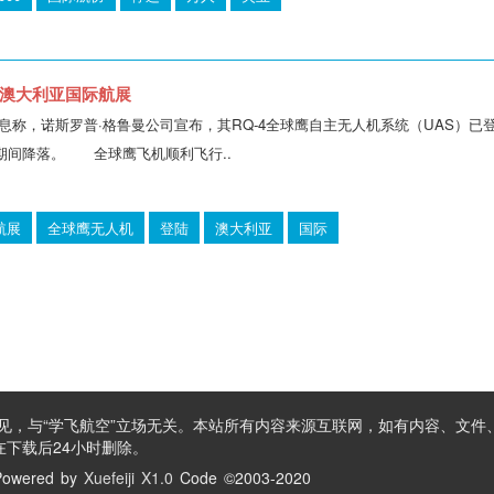
澳大利亚国际航展
称，诺斯罗普·格鲁曼公司宣布，其RQ-4全球鹰自主无人机系统（UAS）已登陆
期间降落。 全球鹰飞机顺利飞行..
航展
全球鹰无人机
登陆
澳大利亚
国际
见，与“学飞航空”立场无关。本站所有内容来源互联网，如有内容、文件
下载后24小时删除。
owered by
Xuefeiji X1.0
Code ©2003-2020