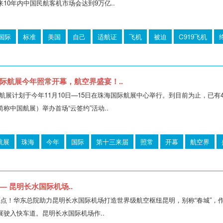
10年内中国民航客机市场会达到9万亿..
国际
标准
美国
自己
适航证
飞机
被迫
C919飞机
际航展今年照常开幕，航空界盛宴！..
航展计划于今年11月10日—15日在珠海国际航展中心举行。到目前为止，已有
称中国航展）举办首场“云签约”活动..
航展
珠海
今年
国际
第十三来届
照常
开幕
航空界
 昆明长水国际机场..
亮点！华东总院助力昆明长水国际机场打造世界级航空枢纽昆明，别称“春城”
驶入快车道。昆明长水国际机场作..