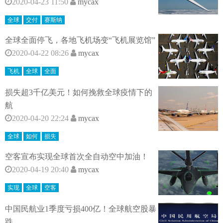
2020-04-23 11:50
mycax
全球
交付
赛斯纳
全球全面停飞，各地飞机场变“飞机展览馆”
2020-04-22 08:26
mycax
飞机
全球
全面
损失超3千亿美元！如何挽救全球疫情下的
航
2020-04-20 22:24
mycax
全球
如何
损失
空客宣布实现全球首次全自动空中加油！
2020-04-19 20:40
mycax
实现
全球
空客
中国民航业1季度亏损400亿！全球航空股暴
跌