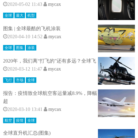
2020-05-02 11:43
mycax
全球
最大
机型
图集 | 全球最酷的飞机涂装
2020-04-10 14:52
mycax
全球
图集
涂装
2020年，我们离“打飞的”还有多远？全球飞
2020-03-12 11:47
mycax
飞行
市场
全球
报告：疫情致全球航空客运量减8.9%，降幅
超
2020-03-10 13:41
mycax
航空
疫情
全球
全球直升机汇总(图集)