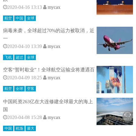
2020-04-16 13:13
mycax
航空
中国
全球
病毒来袭，全球超过70%的运力被取消，近
一
2020-04-10 13:39
mycax
飞机
超过
全球
空客“暂时歇业”！全球航空运输业将遭遇百
2020-04-09 18:25
mycax
航空
全球
空客
中国耗资263亿在大连修建全球最大的海上
国
2020-04-08 15:28
mycax
中国
机场
最大