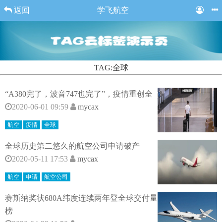
返回
学飞航空
TAG:全球
“A380完了，波音747也完了”，疫情重创全
2020-06-01 09:59
mycax
航空
疫情
全球
全球历史第二悠久的航空公司申请破产
2020-05-11 17:53
mycax
航空
申请
航空公司
赛斯纳奖状680A纬度连续两年登全球交付量
榜