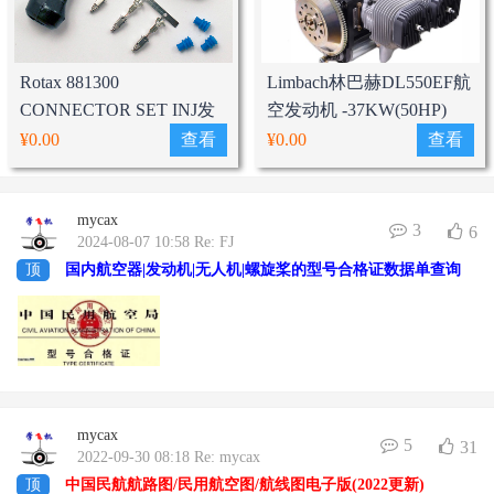
Rotax 881300
Limbach林巴赫DL550EF航
CONNECTOR SET INJ发
空发动机 -37KW(50HP)
动机喷油嘴连接头套装
¥0.00
查看
¥0.00
查看
mycax
3
6
2024-08-07 10:58 Re: FJ
顶
国内航空器|发动机|无人机|螺旋桨的型号合格证数据单查询
mycax
5
31
2022-09-30 08:18 Re: mycax
顶
​中国民航航路图/民用航空图/航线图电子版(2022更新)