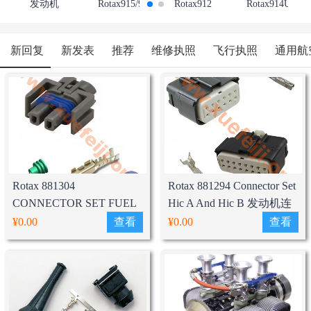
发动机
Rotax915/916
Rotax912
Rotax914UL/F
新回复
新发表
推荐
维修执照
飞行执照
通用航
Rotax 881304
Rotax 881294 Connector Set
CONNECTOR SET FUEL
Hic A And Hic B 发动机连
PUMP发动机油泵连接器套
接套装
¥0.00
查看
¥0.00
查看
装