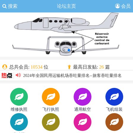
搜索
论坛主页
会员
总共会员:
10534
位
最高日发贴:
26
篇
欢迎新人:
吕志超
2024年全国民用运输机场吞吐量排名--旅客吞吐量排名
解读丨《运输类旋翼航空器适航规定》
今日发贴:
1
篇
昨日发贴:
1
篇
解读| 《通用机场管理规定》
共有主题:
874
篇
共有贴子:
1510
篇
一图读懂|《CCAR-138 通用机场管理规定》
2024年全国民用运输机场吞吐量排名--起降架次排名
维修执照
飞行执照
通用航空
飞机组装
2024年全国民用运输机场吞吐量排名--货邮吞吐量排名