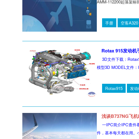
AMM-112200起落架标
手册
空客A320
Rotax 915发动
3D文件下载：Rotax9
模型3D MODEL文件：I
Rotax915
发动
<.." width="280" height="210" />
浅谈B737NG飞机
一IPC简介IPC查
件，基本每天都在用。小