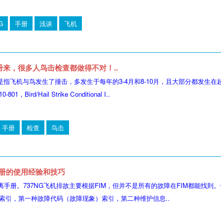
G
手册
浅谈
飞机
册来，很多人鸟击检查都做得不对！..
rike，是指飞机与鸟发生了撞击，多发生于每年的3-4月和8-10月，且大部分都
-801，Bird/Hail Strike Conditional I..
手册
检查
鸟击
M手册的使用经验和技巧
离手册。737NG飞机排故主要根据FIM，但并不是所有的故障在FIM都能找到。一隔离
种索引，第一种故障代码（故障现象）索引，第二种维护信息..