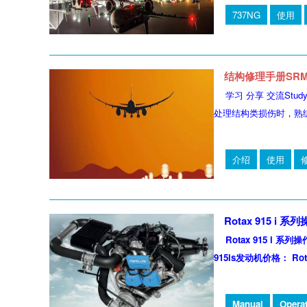
737NG
使用
结构修理手册SR
学习 分享 交流St
处理结构类损伤时，熟练
介绍
使用
Rotax 915 i 系
Rotax 915 i 系列操作
915is发动机价格： Rotax
Manual
Opera