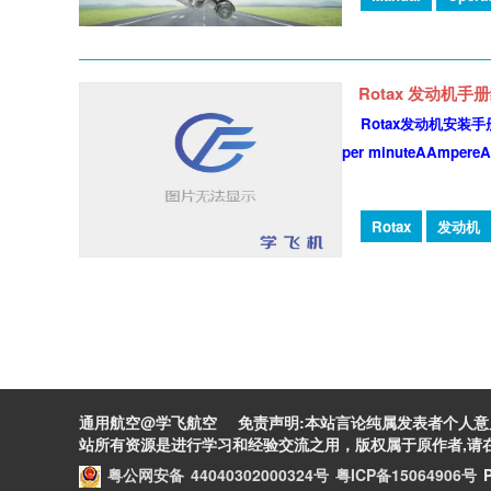
<.." width="280" height="210" />
Rotax 发动机
Rotax发动机安装手册缩写和术
per minuteAAmpereAA
Rotax
发动机
通用航空@学飞航空 免责声明:本站言论纯属发表者个人意
站所有资源是进行学习和经验交流之用，版权属于原作者,请在
粤公网安备 44040302000324号
粤ICP备15064906号
P