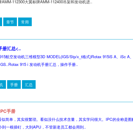
牌AMM-112300大翼标牌AMM-112400吊架和发动机进..
章节
常用
机手册汇总
<..
15航空发动机三维模型3D MODEL(IGS/Stp/x_t格式)Rotax 915iS A、i
GS..Rotax 915 i 发动机手册汇总，操作手册..
机
手册
汇总
IPC手册
件看似简单，其实很繁琐。看似没什么技术含量，其实学问很大。IPC的全称是图解零件目
到一根插钉，大到APU，不管新老员工都会用到..