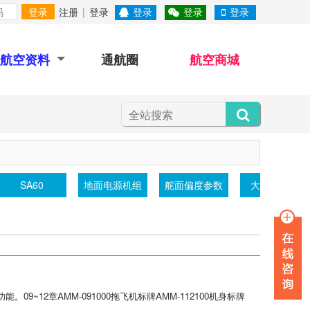
登录
注册
|
登录
登录
登录
登录
航空资料
通航圈
航空商城
SA60
地面电源机组
舵面偏度参数
大气透射仪
~12章AMM-091000拖飞机标牌AMM-112100机身标牌