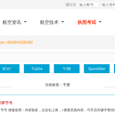
通行证
航空资讯
航空技术
执照考试
App:+85284328382
B747
TU204
Y-5B
SportsStar
当前标签：手册
册章节号
章节号 便捷使用：内容较多，点击右上角…>搜索页面内容，可开启关键字查找功能。09