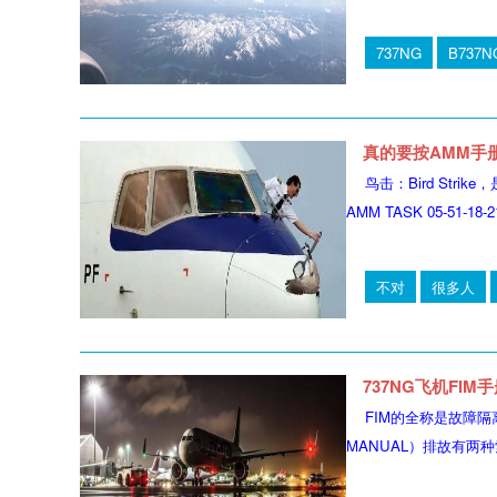
737NG
B737N
真的要按AMM手
鸟击：Bird St
AMM TASK 05-51-18-210
不对
很多人
737NG飞机FI
FIM的全称是故障隔
MANUAL）排故有两