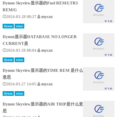
Dynon Skyview显示器的Fuel REM/LTRS
REM/G
2024-03-28 08:27
mycax
dynon
rotax
Dynon显示器DATABASE NO LONGER
CURRENT是
2024-03-28 08:04
mycax
dynon
rotax
Dynon Skyview显示器的TIME REM 是什么
意思
2024-03-27 14:05
mycax
dynon
rotax
Dynon Skyview显示器的AIR TRIP是什么意
思