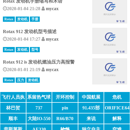
Rotax 发动机手册缩写和术语
2020-01-04 21:28
mycax
Rotax
发动机
手册
Rotax 912 发动机型号描述
2020-01-04 17:27
mycax
Rotax
发动机
型号
Rotax 912 is 发动机燃油压力高报警
2020-01-01 21:19
mycax
Rotax
压力
发动机
飞行人员执
系留热气球
开环控制
中国航展
危机
照
林巴贺
737
pin
91.435部
ORIFICE64
6953
顺丰
大陆IO-550
R66/B70
来说
解释
劳斯莱斯
AE330
轮挡
独立自主
空难