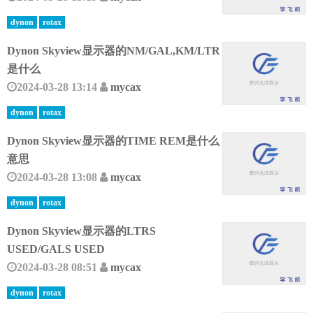
dynon
rotax
Dynon Skyview显示器的NM/GAL,KM/LTR
是什么
2024-03-28 13:14
mycax
dynon
rotax
Dynon Skyview显示器的TIME REM是什么
意思
2024-03-28 13:08
mycax
dynon
rotax
Dynon Skyview显示器的LTRS
USED/GALS USED
2024-03-28 08:51
mycax
dynon
rotax