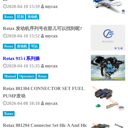
2020-04-10 15:59
mycax
Rotax
区别
发动机
Rotax 发动机序列号在那儿可以找到呢?
2020-04-10 15:52
mycax
Rotax
发动机
可以
Rotax 915 i 系列操
2020-04-10 15:35
mycax
Manual
Operators
Rotax
Rotax 881304 CONNECTOR SET FUEL
PUMP发动
2026-04-08 18:18
mycax
Rotax
Rotax 881294 Connector Set Hic A And Hic