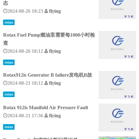
志
2024-08-26 18:23
flying
rotax
Rotax Fuel Pump燃油泵需要每1000小时检
查
2024-08-26 18:12
flying
rotax
Rotax912is Generator B failure发电机B故
2024-08-21 18:12
flying
rotax
Rotax 912is Manifold Air Pressure Fault
2024-08-21 17:36
flying
rotax