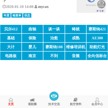
下
2020-01-10 14:08
mycax
年度
检查单
状态
贝尔412
曲轴
谈一谈
铸就
赛斯纳421
基础
保险
治愈
成熟
AE300
大计
婴儿
赛斯纳188
维修培训机
助航灯光
构
电路板
南京
不到
音频
全向信标台
主页
通航圈
技术交流
航空资料
会员中心